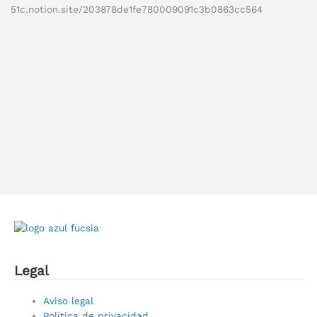
51c.notion.site/203878de1fe780009091c3b0863cc564
Legal
Main
Aviso legal
Menu
Política de privacidad