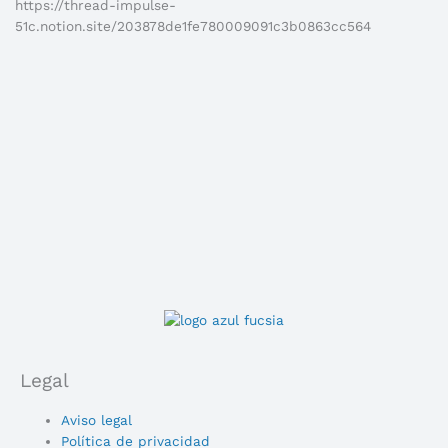
https://thread-impulse-
51c.notion.site/203878de1fe780009091c3b0863cc564
Legal
Main
Aviso legal
Menu
Política de privacidad